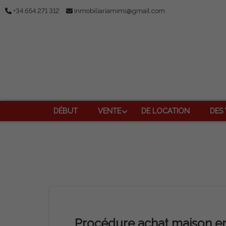
+34 654 271 312
inmobiliariamimi@gmail.com
DÉBUT
VENTE
DE LOCATION
DES
Procédure achat maison e