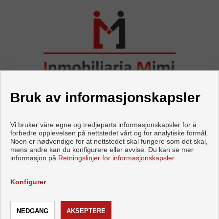
Bruk av informasjonskapsler
Vi bruker våre egne og tredjeparts informasjonskapsler for å
forbedre opplevelsen på nettstedet vårt og for analytiske formål.
Noen er nødvendige for at nettstedet skal fungere som det skal,
Flats and houses for sale in Torrox
mens andre kan du konfigurere eller avvise. Du kan se mer
informasjon på
Retningslinjer for informasjonskapsler
Copyright © 2026 INMOBILIARIA MIMI. |
Aviso Legal
|
personvernpolicy
|
Cookies policy
Konfigurer
Utviklet av
Inmoenter