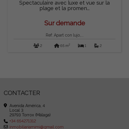
Spectaculaire avec luxe et vue sur la
plage et la promen...
Sur demande
Ref: Apart con lujo,...
2
2
65 m
1
2
CONTACTER
Avenida América, 4
Local 3
29793 Torrox (Málaga)
+34 654271312
inmobiliariamimi@gmail.com