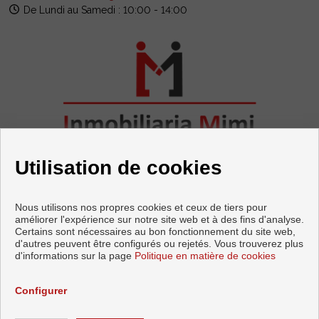
De Lundi au Samedi : 10:00 - 14:00
Utilisation de cookies
Nous utilisons nos propres cookies et ceux de tiers pour
améliorer l'expérience sur notre site web et à des fins d'analyse.
Certains sont nécessaires au bon fonctionnement du site web,
Appartements et maisons à vendre à Torrox
d'autres peuvent être configurés ou rejetés. Vous trouverez plus
d'informations sur la page
Politique en matière de cookies
Copyright © 2026 INMOBILIARIA MIMI. |
Avis Légal
|
politique de
protection des données
|
Cookies policy
Configurer
Développé près
Inmoenter