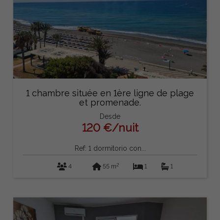
1 chambre située en 1ère ligne de plage
et promenade.
Desde
120 €/nuit
Ref: 1 dormitorio con...
2
4
55 m
1
1