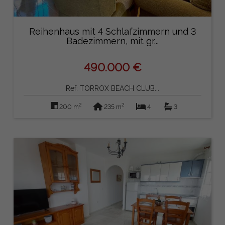
Reihenhaus mit 4 Schlafzimmern und 3
Badezimmern, mit gr...
490.000 €
Ref: TORROX BEACH CLUB...
2
2
200 m
235 m
4
3