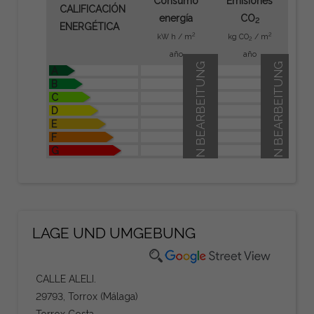
Consumo
Emisiones
CALIFICACIÓN
energía
CO
2
ENERGÉTICA
2
2
kW h / m
kg CO
/ m
2
año
año
IN BEARBEITUNG
IN BEARBEITUNG
A
B
C
D
E
F
G
LAGE UND UMGEBUNG
CALLE ALELI.
29793, Torrox (Málaga)
Torrox Costa