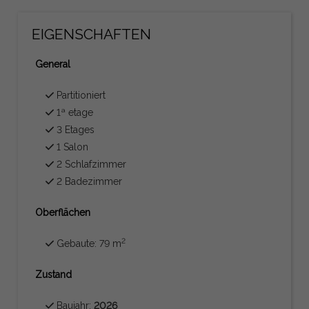
EIGENSCHAFTEN
General
Partitioniert
1ª etage
3 Etages
1 Salon
2 Schlafzimmer
2 Badezimmer
Oberflächen
2
Gebaute: 79 m
Zustand
Baujahr:
2026