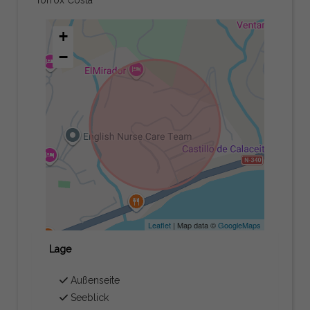
+
−
Leaflet
| Map data ©
GoogleMaps
Lage
Außenseite
Seeblick