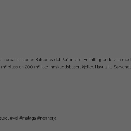
 i urbanisasjonen Balcones del Peñoncillo. En frittliggende villa med
² pluss en 200 m² ikke-innskuddsbasert kjeller. Havutsikt. Sørvendt
elsol #vei #malaga #nærnerja