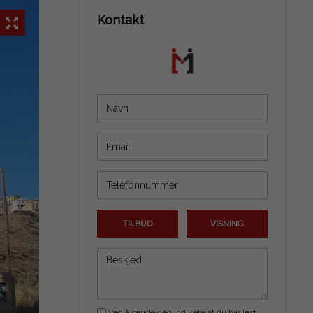
Kontakt
TILBUD
VISNING
Ved å sende deg indikere at du har lest