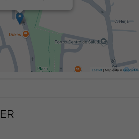
Leaflet
| Map data ©
GoogleMa
ER