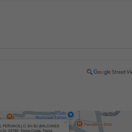
L
×
 PEÑONCILLO, S/n BJ (BALCONES
). 29780, Torrox Costa, Torrox