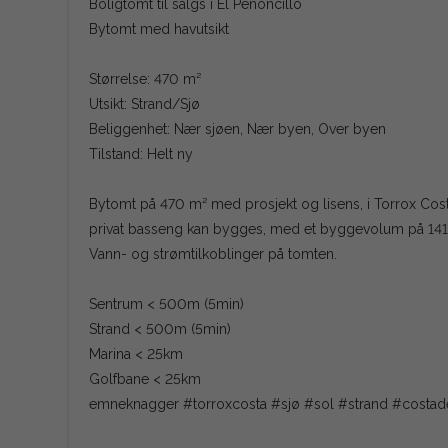
Boligtomt til salgs i El Peñoncillo
Bytomt med havutsikt
Størrelse: 470 m²
Utsikt: Strand/Sjø
Beliggenhet: Nær sjøen, Nær byen, Over byen
Tilstand: Helt ny
Bytomt på 470 m² med prosjekt og lisens, i Torrox Costa
privat basseng kan bygges, med et byggevolum på 141 m
Vann- og strømtilkoblinger på tomten.
Sentrum < 500m (5min)
Strand < 500m (5min)
Marina < 25km
Golfbane < 25km
emneknagger #torroxcosta #sjø #sol #strand #costad