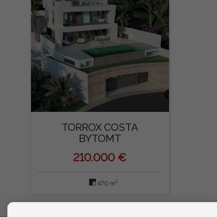
TORROX COSTA
BYTOMT
210.000 €
2
470 m