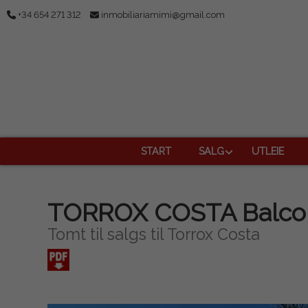
+34 654 271 312
inmobiliariamimi@gmail.com
START
SALG
UTLEIE
TORROX COSTA Balcon
Tomt til salgs til Torrox Costa