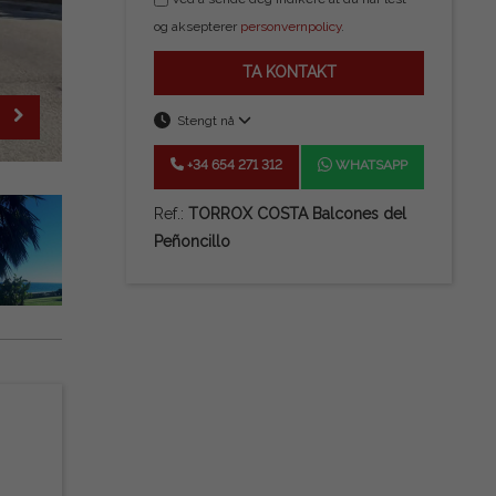
og aksepterer
personvernpolicy
.
TA KONTAKT
Stengt nå
+34 654 271 312
WHATSAPP
Ref.:
TORROX COSTA Balcones del
Peñoncillo