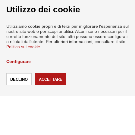
Utilizzo dei cookie
Utilizziamo cookie propri e di terzi per migliorare l'esperienza sul
nostro sito web e per scopi analitici. Alcuni sono necessari per il
corretto funzionamento del sito, altri possono essere configurati
o rifiutati dall'utente. Per ulteriori informazioni, consultare il sito
Politica sui cookie
Configurare
Pisi e case in vendita a Torrox
Copyright © 2026 INMOBILIARIA MIMI. |
Info Legali
|
Protezione
dei dati politica
|
Cookies policy
Sviluppato vicino
Inmoenter