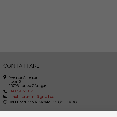
CONTATTARE
Avenida América, 4
Local 3
29793 Torrox (Málaga)
+34 654271312
inmobiliariamimi@gmail.com
Dal Lunedi fino al Sabato : 10:00 - 14:00