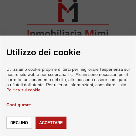
Utilizzo dei cookie
Utilizziamo cookie propri e di terzi per migliorare l'esperienza sul
nostro sito web e per scopi analitici. Alcuni sono necessari per il
corretto funzionamento del sito, altri possono essere configurati
Pisi e case in vendita a Torrox
o rifiutati dall'utente. Per ulteriori informazioni, consultare il sito
Politica sui cookie
Copyright © 2026 INMOBILIARIA MIMI. |
Info Legali
|
Protezione
dei dati politica
|
Cookies policy
Configurare
Sviluppato vicino
Inmoenter