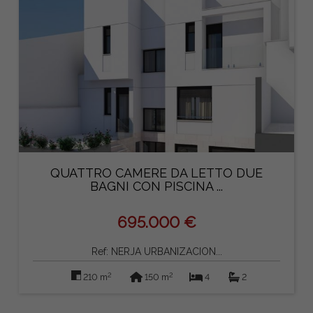
QUATTRO CAMERE DA LETTO DUE
BAGNI CON PISCINA ...
695.000 €
Ref: NERJA URBANIZACION...
2
2
210 m
150 m
4
2