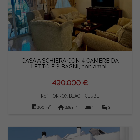
CASA A SCHIERA CON 4 CAMERE DA
LETTO E 3 BAGNI, con ampi...
490.000 €
Ref: TORROX BEACH CLUB...
2
2
200 m
235 m
4
3