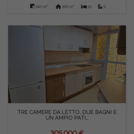
2
2
340 m
395 m
10
5
TRE CAMERE DA LETTO, DUE BAGNI E
UN AMPIO PATI...
305.000 €