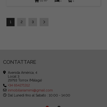
59 m
1
1
1
2
3
CONTATTARE
Avenida América, 4
Local 3
29793 Torrox (Málaga)
+34 654271312
inmobiliariamimi@gmail.com
Dal Lunedi fino al Sabato : 10:00 - 14:00