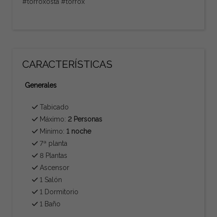
#torroxosta #torrox
CARACTERÍSTICAS
Generales
Tabicado
Máximo:
2 Personas
Mínimo:
1 noche
7ª planta
8 Plantas
Ascensor
1 Salón
1 Dormitorio
1 Baño