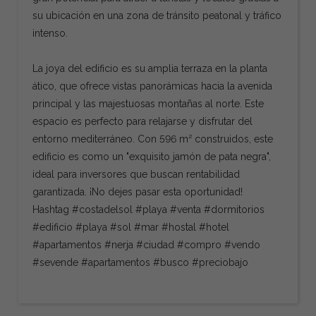
su ubicación en una zona de tránsito peatonal y tráfico
intenso.
La joya del edificio es su amplia terraza en la planta
ático, que ofrece vistas panorámicas hacia la avenida
principal y las majestuosas montañas al norte. Este
espacio es perfecto para relajarse y disfrutar del
entorno mediterráneo. Con 596 m² construidos, este
edificio es como un "exquisito jamón de pata negra",
ideal para inversores que buscan rentabilidad
garantizada. ¡No dejes pasar esta oportunidad!
Hashtag #costadelsol #playa #venta #dormitorios
#edificio #playa #sol #mar #hostal #hotel
#apartamentos #nerja #ciudad #compro #vendo
#sevende #apartamentos #busco #preciobajo