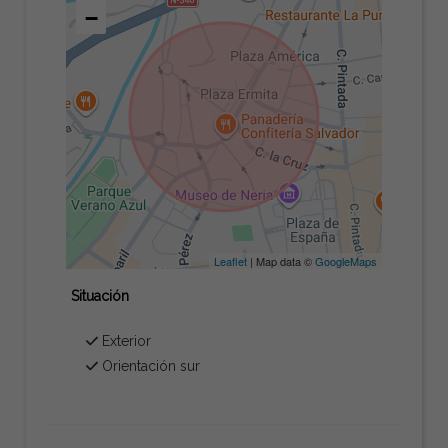
−
Leaflet
| Map data ©
GoogleMaps
Situación
Exterior
Orientación sur