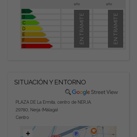
año
año
A
EN TRÁMITE
EN TRÁMITE
B
C
D
E
F
G
SITUACIÓN Y ENTORNO
PLAZA DE La Ermita, centro de NERJA.
29780, Nerja (Málaga)
Centro
+