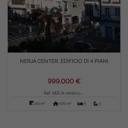
NERJA CENTER, EDIFICIO DI 4 PIANI
999.000 €
Ref: NERJA centrico,...
2
2
143 m
596 m
8
3