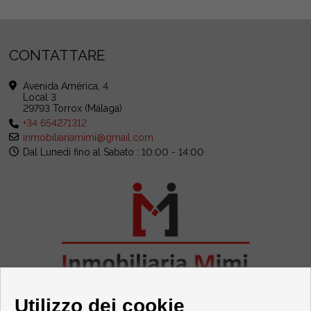
CONTATTARE
Avenida América, 4
Local 3
29793 Torrox (Málaga)
+34 654271312
inmobiliariamimi@gmail.com
Dal Lunedi fino al Sabato : 10:00 - 14:00
Utilizzo dei cookie